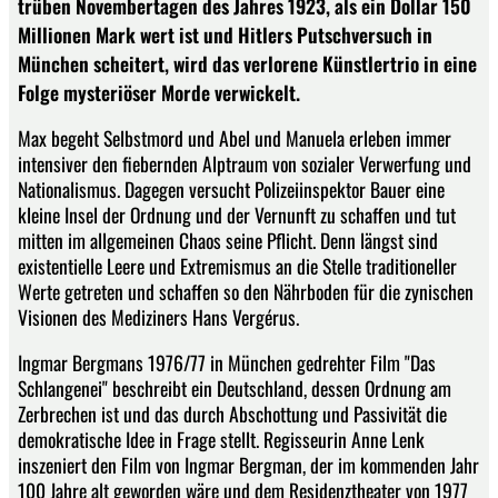
trüben Novembertagen des Jahres 1923, als ein Dollar 150
Millionen Mark wert ist und Hitlers Putschversuch in
München scheitert, wird das verlorene Künstlertrio in eine
Folge mysteriöser Morde verwickelt.
Max begeht Selbstmord und Abel und Manuela erleben immer
intensiver den fiebernden Alptraum von sozialer Verwerfung und
Nationalismus. Dagegen versucht Polizeiinspektor Bauer eine
kleine Insel der Ordnung und der Vernunft zu schaffen und tut
mitten im allgemeinen Chaos seine Pflicht. Denn längst sind
existentielle Leere und Extremismus an die Stelle traditioneller
Werte getreten und schaffen so den Nährboden für die zynischen
Visionen des Mediziners Hans Vergérus.
Ingmar Bergmans 1976/77 in München gedrehter Film "Das
Schlangenei" beschreibt ein Deutschland, dessen Ordnung am
Zerbrechen ist und das durch Abschottung und Passivität die
demokratische Idee in Frage stellt. Regisseurin Anne Lenk
inszeniert den Film von Ingmar Bergman, der im kommenden Jahr
100 Jahre alt geworden wäre und dem Residenztheater von 1977