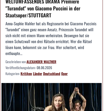
WELTUMFASSENDES DRAMA Premiere
"Turandot" von Giacomo Puccini in der
Staatsoper/STUTTGART
Anna-Sophie Mahler hat als Regisseurin bei Giacomo Puccinis
"Turandot" einen ganz neuen Ansatz. Prinzessin Turandot will
sich nicht mit einem Mann verheiraten. Deswegen hat sie
einen Schutzwall von drei Rätseln errichtet. Wer die Rätsel
lösen kann, bekommt sie zur Frau. Wer scheitert, wird
enthaupte...
Geschrieben von
ALEXANDER WALTHER
Veröffentlichungsdatum:
08.06.2026
Kategorien:
Kritiken
Länder
Deutschland
Oper