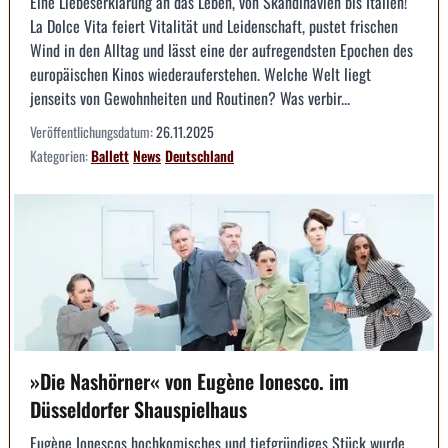
Eine Liebeserklärung an das Leben, von Skandinavien bis Italien!
La Dolce Vita feiert Vitalität und Leidenschaft, pustet frischen
Wind in den Alltag und lässt eine der aufregendsten Epochen des
europäischen Kinos wiederauferstehen. Welche Welt liegt
jenseits von Gewohnheiten und Routinen? Was verbir...
Veröffentlichungsdatum:
26.11.2025
Kategorien:
Ballett
News
Deutschland
»Die Nashörner« von Eugène Ionesco. im
Düsseldorfer Shauspielhaus
Eugène Ionescos hochkomisches und tiefgründiges Stück wurde