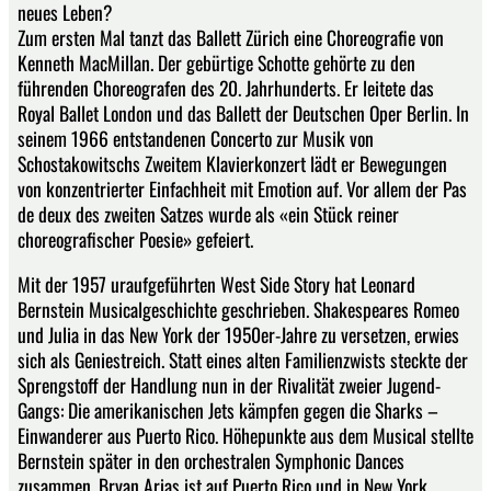
neues Leben?
Zum ersten Mal tanzt das Ballett Zürich eine Choreografie von
Kenneth MacMillan. Der gebürtige Schotte gehörte zu den
führenden Choreografen des 20. Jahrhunderts. Er leitete das
Royal Ballet London und das Ballett der Deutschen Oper Berlin. In
seinem 1966 entstandenen Concerto zur Musik von
Schostakowitschs Zweitem Klavierkonzert lädt er Bewegungen
von konzentrierter Einfachheit mit Emotion auf. Vor allem der Pas
de deux des zweiten Satzes wurde als «ein Stück reiner
choreografischer Poesie» gefeiert.
Mit der 1957 uraufgeführten West Side Story hat Leonard
Bernstein Musicalgeschichte geschrieben. Shakespeares Romeo
und Julia in das New York der 1950er-Jahre zu versetzen, erwies
sich als Geniestreich. Statt eines alten Familienzwists steckte der
Sprengstoff der Handlung nun in der Rivalität zweier Jugend-
Gangs: Die amerikanischen Jets kämpfen gegen die Sharks –
Einwanderer aus Puerto Rico. Höhepunkte aus dem Musical stellte
Bernstein später in den orchestralen Symphonic Dances
zusammen. Bryan Arias ist auf Puerto Rico und in New York