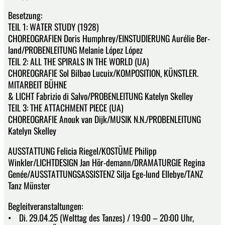
Besetzung:
TEIL 1: WATER STUDY (1928)
CHOREOGRAFIEN Doris Humphrey/EINSTUDIERUNG Aurélie Ber-
land/PROBENLEITUNG Melanie López López
TEIL 2: ALL THE SPIRALS IN THE WORLD (UA)
CHOREOGRAFIE Sol Bilbao Lucuix/KOMPOSITION, KÜNSTLER.
MITARBEIT BÜHNE
& LICHT Fabrizio di Salvo/PROBENLEITUNG Katelyn Skelley
TEIL 3: THE ATTACHMENT PIECE (UA)
CHOREOGRAFIE Anouk van Dijk/MUSIK N.N./PROBENLEITUNG
Katelyn Skelley
AUSSTATTUNG Felicia Riegel/KOSTÜME Philipp
Winkler/LICHTDESIGN Jan Hör-demann/DRAMATURGIE Regina
Genée/AUSSTATTUNGSASSISTENZ Silja Ege-lund Ellebye/TANZ
Tanz Münster
Begleitveranstaltungen:
• Di. 29.04.25 (Welttag des Tanzes) / 19:00 – 20:00 Uhr,