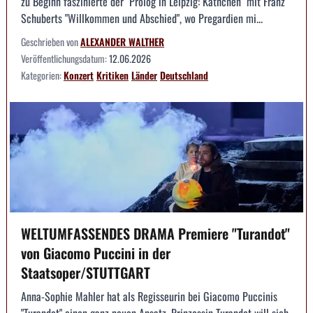
zu Beginn faszinierte der "Prolog in Leipzig: Käthchen" mit Franz
Schuberts "Willkommen und Abschied", wo Pregardien mi...
Geschrieben von
ALEXANDER WALTHER
Veröffentlichungsdatum:
12.06.2026
Kategorien:
Konzert
Kritiken
Länder
Deutschland
WELTUMFASSENDES DRAMA Premiere "Turandot"
von Giacomo Puccini in der
Staatsoper/STUTTGART
Anna-Sophie Mahler hat als Regisseurin bei Giacomo Puccinis
"Turandot" einen ganz neuen Ansatz. Prinzessin Turandot will sich