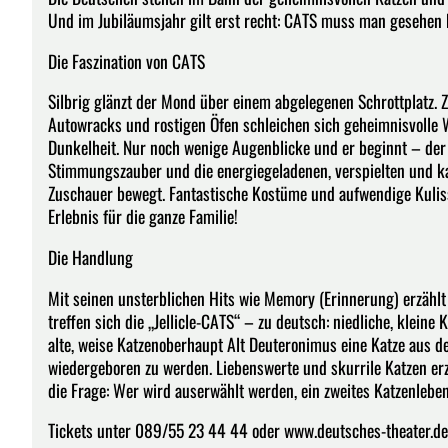
Und im Jubiläumsjahr gilt erst recht: CATS muss man gesehen 
Die Faszination von CATS
Silbrig glänzt der Mond über einem abgelegenen Schrottplatz. 
Autowracks und rostigen Öfen schleichen sich geheimnisvolle 
Dunkelheit. Nur noch wenige Augenblicke und er beginnt – der f
Stimmungszauber und die energiegeladenen, verspielten und k
Zuschauer bewegt. Fantastische Kostüme und aufwendige Kuliss
Erlebnis für die ganze Familie!
Die Handlung
Mit seinen unsterblichen Hits wie Memory (Erinnerung) erzählt
treffen sich die „Jellicle-CATS“ – zu deutsch: niedliche, kleine 
alte, weise Katzenoberhaupt Alt Deuteronimus eine Katze aus de
wiedergeboren zu werden. Liebenswerte und skurrile Katzen erz
die Frage: Wer wird auserwählt werden, ein zweites Katzenle
Tickets unter 089/55 23 44 44 oder www.deutsches-theater.de