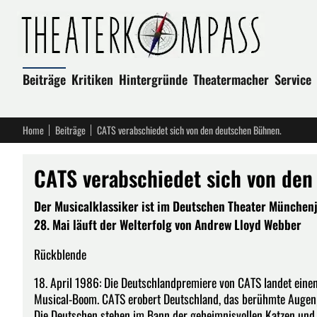
Beiträge
Kritiken
Hintergründe
Theatermacher
Service
Home
Beiträge
CATS verabschiedet sich von den deutschen Bühnen.
CATS verabschiedet sich von den
Der Musicalklassiker ist im Deutschen Theater Münchenj 
28. Mai läuft der Welterfolg von Andrew Lloyd Webber
Rückblende
18. April 1986: Die Deutschlandpremiere von CATS landet einen
Musical-Boom. CATS erobert Deutschland, das berühmte Augenpaa
Die Deutschen stehen im Bann der geheimnisvollen Katzen und i