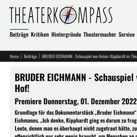
Beiträge
Kritiken
Hintergründe
Theatermacher
Service
Home
Beiträge
BRUDER EICHMANN - Schauspiel von Heinar Kipphardt im Thea
BRUDER EICHMANN - Schauspiel v
Hof!
Premiere Donnerstag, 01. Dezember 2022
Grundlage für das Dokumentarstück „Bruder Eichmann“ v
Eichmanns. „Ich denke, Kipphardt ging es darum zu fra
Leute, denen man es überhaupt nicht zugetraut hätte, z
offensichtlich nur sehr wenig braucht, um Menschen an