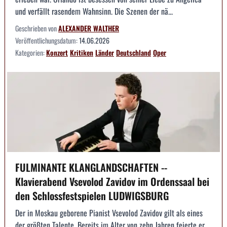
und verfällt rasendem Wahnsinn. Die Szenen der nä...
Geschrieben von
ALEXANDER WALTHER
Veröffentlichungsdatum:
14.06.2026
Kategorien:
Konzert
Kritiken
Länder
Deutschland
Oper
FULMINANTE KLANGLANDSCHAFTEN --
Klavierabend Vsevolod Zavidov im Ordenssaal bei
den Schlossfestspielen LUDWIGSBURG
Der in Moskau geborene Pianist Vsevolod Zavidov gilt als eines
der größten Talente. Bereits im Alter von zehn Jahren feierte er