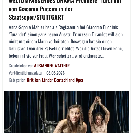
WELTUMFASSENDES DRAMA Premiere "Turandot"
von Giacomo Puccini in der
Staatsoper/STUTTGART
Anna-Sophie Mahler hat als Regisseurin bei Giacomo Puccinis
"Turandot" einen ganz neuen Ansatz. Prinzessin Turandot will sich
nicht mit einem Mann verheiraten. Deswegen hat sie einen
Schutzwall von drei Rätseln errichtet. Wer die Rätsel lösen kann,
bekommt sie zur Frau. Wer scheitert, wird enthaupte...
Geschrieben von
ALEXANDER WALTHER
Veröffentlichungsdatum:
08.06.2026
Kategorien:
Kritiken
Länder
Deutschland
Oper