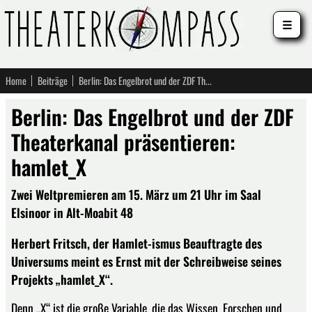
☰
Home
Beiträge
Berlin: Das Engelbrot und der ZDF Theaterkanal präsentieren: hamlet_X
Berlin: Das Engelbrot und der ZDF
Theaterkanal präsentieren:
hamlet_X
Zwei Weltpremieren am 15. März um 21 Uhr im Saal
Elsinoor in Alt-Moabit 48
Herbert Fritsch, der Hamlet-ismus Beauftragte des
Universums meint es Ernst mit der Schreibweise seines
Projekts „hamlet_X“.
Denn „X“ ist die große Variable, die das Wissen, Forschen und