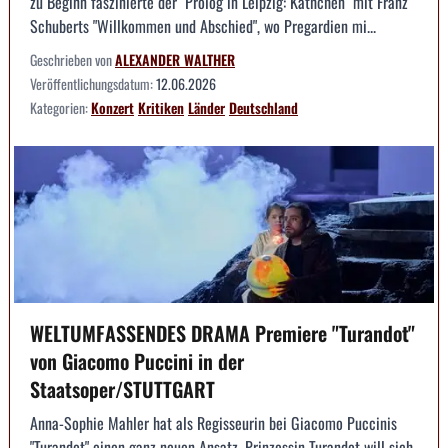
zu Beginn faszinierte der "Prolog in Leipzig: Käthchen" mit Franz
Schuberts "Willkommen und Abschied", wo Pregardien mi...
Geschrieben von
ALEXANDER WALTHER
Veröffentlichungsdatum:
12.06.2026
Kategorien:
Konzert
Kritiken
Länder
Deutschland
WELTUMFASSENDES DRAMA Premiere "Turandot"
von Giacomo Puccini in der
Staatsoper/STUTTGART
Anna-Sophie Mahler hat als Regisseurin bei Giacomo Puccinis
"Turandot" einen ganz neuen Ansatz. Prinzessin Turandot will sich