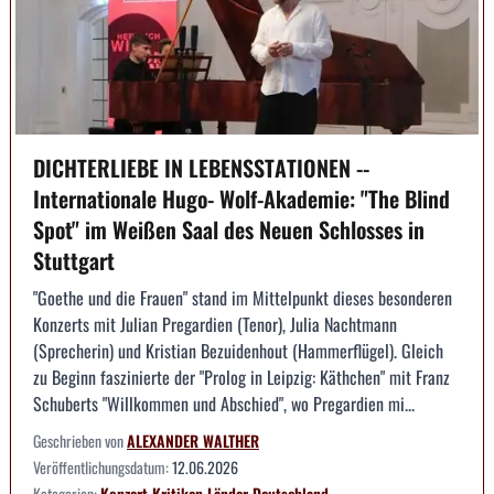
DICHTERLIEBE IN LEBENSSTATIONEN --
Internationale Hugo- Wolf-Akademie: "The Blind
Spot" im Weißen Saal des Neuen Schlosses in
Stuttgart
"Goethe und die Frauen" stand im Mittelpunkt dieses besonderen
Konzerts mit Julian Pregardien (Tenor), Julia Nachtmann
(Sprecherin) und Kristian Bezuidenhout (Hammerflügel). Gleich
zu Beginn faszinierte der "Prolog in Leipzig: Käthchen" mit Franz
Schuberts "Willkommen und Abschied", wo Pregardien mi...
Geschrieben von
ALEXANDER WALTHER
Veröffentlichungsdatum:
12.06.2026
Kategorien:
Konzert
Kritiken
Länder
Deutschland