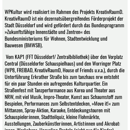
WPKultur wird realisiert im Rahmen des Projekts KreativRaumD.
KreativRaumD ist ein dezernatsübergreifendes Förderprojekt der
Stadt Düsseldorf und wird gefördert durch das Bundesprogramm
»Zukunftsfähige Innenstädte und Zentren« des
Bundesministeriums für Wohnen, Stadtentwicklung und
Bauwesen (BMWSB).
Vom KAP1 (FFT Düsseldorf/ Zentralbibliothek) über den Vorplatz
Central (Düsseldorfer Schauspielhaus) und den Worringer Platz
(WP8, FREIBAD, KreativRaumD, House of Friends u.v.a.), durch die
Unterführung Erkrather Straße bis zum tanzhaus nrw entsteht
für ein paar Stunden ein aufregendes Kulturquartier. Ein
Straßenfest mit Tanzperformance aus Korea und Theater aus
NRW, mit viel Musik, Impro-Theater, Kunst aus Schaumstoff zum
Bespielen, Performances zum Selbstentdecken, »Move it!« zum
Mittanzen, Spray-Aktion, Karaoke, Entdeckungstouren mit
Schauspieler:innen, Stadtteilquiz, kleine Flohmärkte,
Ausstellungen, Zauberkünstler:innen, Artist:innen und Akrobat: