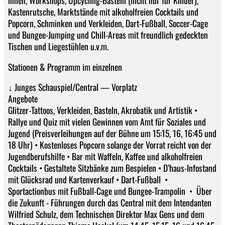
innen, Workshops, Upcycling-Basteln (nicht nur für Kinder),
Kastenrutsche, Marktstände mit alkoholfreien Cocktails und
Popcorn, Schminken und Verkleiden, Dart-Fußball, Soccer-Cage
und Bungee-Jumping und Chill-Areas mit freundlich gedeckten
Tischen und Liegestühlen u.v.m.
Stationen & Programm im einzelnen
↓ Junges Schauspiel/Central — Vorplatz
Angebote
Glitzer-Tattoos, Verkleiden, Basteln, Akrobatik und Artistik •
Rallye und Quiz mit vielen Gewinnen vom Amt für Soziales und
Jugend (Preisverleihungen auf der Bühne um 15:15, 16, 16:45 und
18 Uhr) • Kostenloses Popcorn solange der Vorrat reicht von der
Jugendberufshilfe • Bar mit Waffeln, Kaffee und alkoholfreien
Cocktails • Gestaltete Sitzbänke zum Bespielen • D’haus-Infostand
mit Glücksrad und Kartenverkauf • Dart-Fußball •
Sportactionbus mit Fußball-Cage und Bungee-Trampolin • Über
die Zukunft - Führungen durch das Central mit dem Intendanten
Wilfried Schulz, dem Technischen Direktor Max Gens und dem