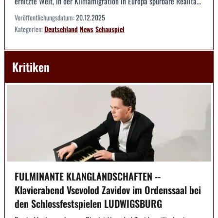
erhitzte Welt, in der Klimamigration in Europa spürbare Realitä...
Veröffentlichungsdatum:
20.12.2025
Kategorien:
Deutschland
News
Schauspiel
Kritiken
FULMINANTE KLANGLANDSCHAFTEN --
Klavierabend Vsevolod Zavidov im Ordenssaal bei
den Schlossfestspielen LUDWIGSBURG