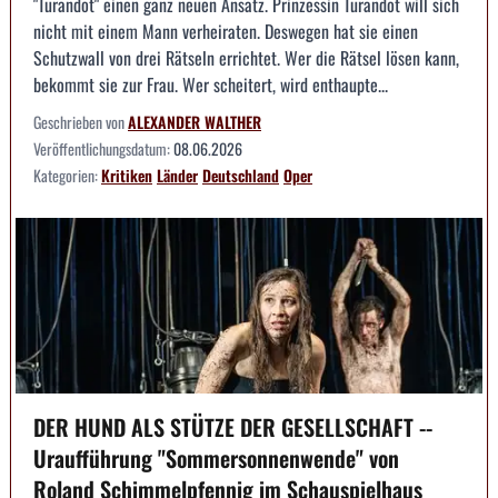
"Turandot" einen ganz neuen Ansatz. Prinzessin Turandot will sich
nicht mit einem Mann verheiraten. Deswegen hat sie einen
Schutzwall von drei Rätseln errichtet. Wer die Rätsel lösen kann,
bekommt sie zur Frau. Wer scheitert, wird enthaupte...
Geschrieben von
ALEXANDER WALTHER
Veröffentlichungsdatum:
08.06.2026
Kategorien:
Kritiken
Länder
Deutschland
Oper
DER HUND ALS STÜTZE DER GESELLSCHAFT --
Uraufführung "Sommersonnenwende" von
Roland Schimmelpfennig im Schauspielhaus