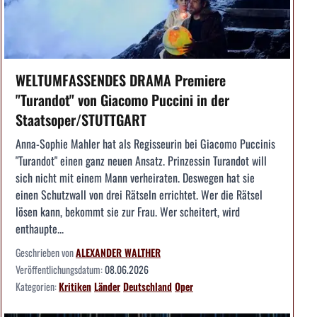
WELTUMFASSENDES DRAMA Premiere
"Turandot" von Giacomo Puccini in der
Staatsoper/STUTTGART
Anna-Sophie Mahler hat als Regisseurin bei Giacomo Puccinis
"Turandot" einen ganz neuen Ansatz. Prinzessin Turandot will
sich nicht mit einem Mann verheiraten. Deswegen hat sie
einen Schutzwall von drei Rätseln errichtet. Wer die Rätsel
lösen kann, bekommt sie zur Frau. Wer scheitert, wird
enthaupte...
Geschrieben von
ALEXANDER WALTHER
Veröffentlichungsdatum:
08.06.2026
Kategorien:
Kritiken
Länder
Deutschland
Oper