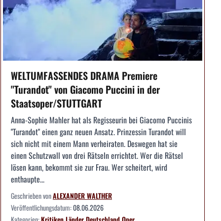
WELTUMFASSENDES DRAMA Premiere
"Turandot" von Giacomo Puccini in der
Staatsoper/STUTTGART
Anna-Sophie Mahler hat als Regisseurin bei Giacomo Puccinis
"Turandot" einen ganz neuen Ansatz. Prinzessin Turandot will
sich nicht mit einem Mann verheiraten. Deswegen hat sie
einen Schutzwall von drei Rätseln errichtet. Wer die Rätsel
lösen kann, bekommt sie zur Frau. Wer scheitert, wird
enthaupte...
Geschrieben von
ALEXANDER WALTHER
Veröffentlichungsdatum:
08.06.2026
Kategorien:
Kritiken
Länder
Deutschland
Oper