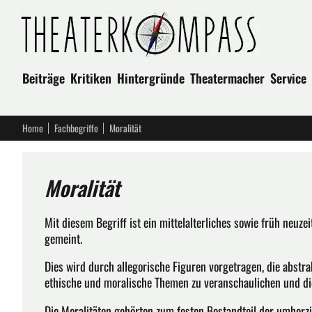
Beiträge
Kritiken
Hintergründe
Theatermacher
Service
Home
Fachbegriffe
Moralität
Moralität
Mit diesem Begriff ist ein mittelalterliches sowie früh neuze
gemeint.
Dies wird durch allegorische Figuren vorgetragen, die abst
ethische und moralische Themen zu veranschaulichen und di
Die Moralitäten gehörten zum festen Bestandteil der umher