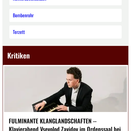
Bombenrohr
Terzett
Kritiken
FULMINANTE KLANGLANDSCHAFTEN --
Klavierabend Vsevolod Zavidov im Ordenssaal bei