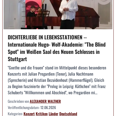
DICHTERLIEBE IN LEBENSSTATIONEN --
Internationale Hugo- Wolf-Akademie: "The Blind
Spot" im Weißen Saal des Neuen Schlosses in
Stuttgart
"Goethe und die Frauen" stand im Mittelpunkt dieses besonderen
Konzerts mit Julian Pregardien (Tenor), Julia Nachtmann
(Sprecherin) und Kristian Bezuidenhout (Hammerflügel). Gleich
zu Beginn faszinierte der "Prolog in Leipzig: Käthchen" mit Franz
Schuberts "Willkommen und Abschied", wo Pregardien mi...
Geschrieben von
ALEXANDER WALTHER
Veröffentlichungsdatum:
12.06.2026
Kategorien:
Konzert
Kritiken
Länder
Deutschland