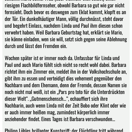
riesigen Flachbildfernseher, obwohl Barbara so gut wie gar nicht
fernsieht. Doch bevor es deswegen zum Eklat kommt, klopft es an
der Tür. Ein dunkelhäutiger Mann, völlig durchnässt, steht davor
und begehrt Einlass, nachdem Linda und Paul ihm diesen schon
verwehrt haben. Weil Barbara Geburtstag hat, erklärt sie Mario,
sie könne einladen, wen sie will, setzt sich gegen seine Ablehnung
durch und lässt den Fremden ein.
Wochen später ist er immer noch da. Unfassbar für Linda und
Paul und auch Mario fühlt sich nicht so recht wohl dabei. Barbara
richtet ihm ein Zimmer ein, meldet ihn in der Volkshochschule an,
gibt ihm zu essen und verteidigt dies vehement gegenüber den
Nachbarn und dem Ehemann, denn der Fremde, dessen Namen sie
noch nicht mal weiß, ist ein „Pars pro toto für die Unterdrückten
dieser Welt“. „Gutmenschensch…“, echauffiert sich ihre
Nachbarin, auch wenn Linda mit der Zeit Bobo oder Klint oder wie
er auch immer heißen mag, zumindest körperlich immer
anziehender findet. Eines Tages ist Barbara verschwunden…
Philipp Löhles brillanter Kunstgriff: der Flüchtling tritt während