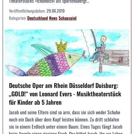
Theaterstücks ›IchundIch‹ als spartenübergr...
Veröffentlichungsdatum:
29.06.2019
Kategorien:
Deutschland
News
Schauspiel
Deutsche Oper am Rhein Düsseldorf Duisburg:
„GOLD!“ von Leonard Evers - Musiktheaterstück
für Kinder ab 5 Jahren
Jacob und seine Eltern sind so arm, dass sie sich weder Schuhe
noch ein Dach über dem Kopf leisten können. Zu dritt schlafen
sie in einem Erdloch unter einem Baum. Eines Tages fängt Jacob
beim Angeln einen riesigen Fisch. Der bittet Jacob, ihn am Leben