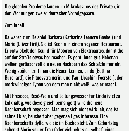
Die globalen Probleme landen im Mikrokosmos des Privaten, in
den Wohnungen zweier deutscher Vorzeigepaare.
Zum Inhalt
Da wären zum Beispiel Barbara (Katharina Leonore Goebel) und
Mario (Oliver Firit). Sie ist Köchin in einem veganen Restaurant.
Er entwickelt den Sound für Motoren von Elektroautos, damit die
auf der Straße etwas her machen. Es geht ihnen gut. Nebenan
weihen geräuschvoll die neuen Nachbarn das Schlafzimmer ein.
Wenig später lernt man die Neuen kennen, Linda (Bettina
Burchard), die Fitnesstrainerin, und Paul (Joachim Foerster), den
merkwürdigen Typen von dem man nicht weiß, was er macht.
Mit Prosecco, Rosé-Wein und Leitungswasser für Linda (viel zu
kalkhaltig, wie diese gleich bemängelt) wird die neue
Nachbarschaft begossen. Man mag sich nicht wirklich, das ist
schnell klar, heuchelt aber gegenseitiges Interesse. Eine
Nachbarschaftsidylle, wie sie im Buche steht. Zum Geburtstag
schenkt Mario seiner Frau (oder vielmehr sich selbst) einen