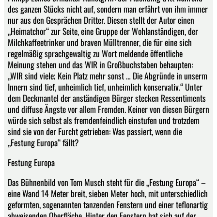
des ganzen Stücks nicht auf, sondern man erfährt von ihm immer
nur aus den Gesprächen Dritter. Diesen stellt der Autor einen
„Heimatchor“ zur Seite, eine Gruppe der Wohlanständigen, der
Milchkaffeetrinker und braven Mülltrenner, die für eine sich
regelmäßig sprachgewaltig zu Wort meldende öffentliche
Meinung stehen und das WIR in Großbuchstaben behaupten:
„WIR sind viele; Kein Platz mehr sonst … Die Abgründe in unserm
Innern sind tief, unheimlich tief, unheimlich konservativ.“ Unter
dem Deckmantel der anständigen Bürger stecken Ressentiments
und diffuse Ängste vor allem Fremden. Keiner von diesen Bürgern
würde sich selbst als fremdenfeindlich einstufen und trotzdem
sind sie von der Furcht getrieben: Was passiert, wenn die
„Festung Europa“ fällt?
Festung Europa
Das Bühnenbild von Tom Musch steht für die „Festung Europa“ –
eine Wand 14 Meter breit, sieben Meter hoch, mit unterschiedlich
geformten, sogenannten tanzenden Fenstern und einer teflonartig
abweisenden Oberfläche. Hinter den Fenstern hat sich auf der