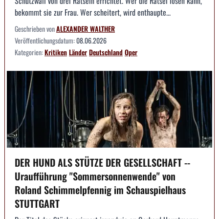
Schutzwall von drei Rätseln errichtet. Wer die Rätsel lösen kann,
bekommt sie zur Frau. Wer scheitert, wird enthaupte...
Geschrieben von
ALEXANDER WALTHER
Veröffentlichungsdatum:
08.06.2026
Kategorien:
Kritiken
Länder
Deutschland
Oper
DER HUND ALS STÜTZE DER GESELLSCHAFT --
Uraufführung "Sommersonnenwende" von
Roland Schimmelpfennig im Schauspielhaus
STUTTGART