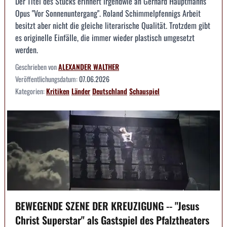
Der Titel des Stücks erinnert irgendwie an Gerhard Hauptmanns
Opus "Vor Sonnenuntergang". Roland Schimmelpfennigs Arbeit
besitzt aber nicht die gleiche literarische Qualität. Trotzdem gibt
es originelle Einfälle, die immer wieder plastisch umgesetzt
werden.
Geschrieben von
ALEXANDER WALTHER
Veröffentlichungsdatum:
07.06.2026
Kategorien:
Kritiken
Länder
Deutschland
Schauspiel
BEWEGENDE SZENE DER KREUZIGUNG -- "Jesus
Christ Superstar" als Gastspiel des Pfalztheaters