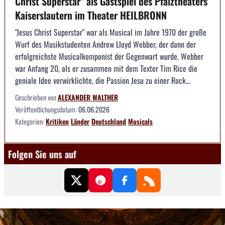
Christ Superstar" als Gastspiel des Pfalztheaters
Kaiserslautern im Theater HEILBRONN
"Jesus Christ Superstar" war als Musical im Jahre 1970 der große
Wurf des Musikstudenten Andrew Lloyd Webber, der dann der
erfolgreichste Musicalkomponist der Gegenwart wurde. Webber
war Anfang 20, als er zusammen mit dem Texter Tim Rice die
geniale Idee verwirklichte, die Passion Jesu zu einer Rock...
Geschrieben von
ALEXANDER WALTHER
Veröffentlichungsdatum:
06.06.2026
Kategorien:
Kritiken
Länder
Deutschland
Musicals
Folgen Sie uns auf