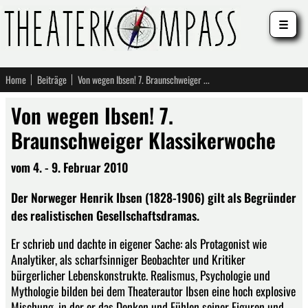
☰
Home
Beiträge
Von wegen Ibsen! 7. Braunschweiger Klassikerwoche
Von wegen Ibsen! 7.
Braunschweiger Klassikerwoche
vom 4. - 9. Februar 2010
Der Norweger Henrik Ibsen (1828-1906) gilt als Begründer
des realistischen Gesellschaftsdramas.
Er schrieb und dachte in eigener Sache: als Protagonist wie
Analytiker, als scharfsinniger Beobachter und Kritiker
bürgerlicher Lebenskonstrukte. Realismus, Psychologie und
Mythologie bilden bei dem Theaterautor Ibsen eine hoch explosive
Mischung, in der er das Denken und Fühlen seiner Figuren und