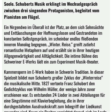
Seele. Schuberts Musik erklingt im Wechselgespräch
zwischen drei singenden Protagonisten, begleitet vom
Pianisten am Flügel.
Ein Nirgendwo im Überall ist der Platz, an dem sich Sehnsüchte
und Enttäuschungen der Hoffnungslosen und Gestrandeten im
konstanten Selbstgespräch, im scheinbar endlos fließenden
inneren Monolog begegnen. „Winter. Reise.“ greift zutiefst
romantische Metaphern auf und erzählt sie in ihrer heutigen
Allgegenwärtigkeit und Alltäglichkeit. Die intime Bühne des
Schweriner E-Werks lädt ein zum Experiment Musik-theater.
Kammeropern im E-Werk haben in Schwerin Tradition. In dieser
Spielzeit bildet nun Schuberts großer Zyklus der „Winterreise“
die musikalische Mitte. 1827 vertonte Franz Schubert den
Gedichtzyklus von Wilhelm Müller, der wenige Jahre zuvor
erschienen war. Es entstanden 24 Lieder in zwei Abteilungen für
eine Singstimme mit Klavierbegleitung, die in ihrer
durchgestalteten Ausdruckskraft zum Inbegriff der Liedkunst
geworden sind. Kaum ein Bariton verzichtet darauf, sich im Laufe