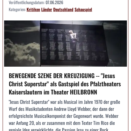
Veröffentlichungsdatum:
07.06.2026
Kategorien:
Kritiken
Länder
Deutschland
Schauspiel
BEWEGENDE SZENE DER KREUZIGUNG -- "Jesus
Christ Superstar" als Gastspiel des Pfalztheaters
Kaiserslautern im Theater HEILBRONN
"Jesus Christ Superstar" war als Musical im Jahre 1970 der große
Wurf des Musikstudenten Andrew Lloyd Webber, der dann der
erfolgreichste Musicalkomponist der Gegenwart wurde. Webber
war Anfang 20, als er zusammen mit dem Texter Tim Rice die
geniale Idee verwirklichte, die Passion Jesu zu einer Rock...