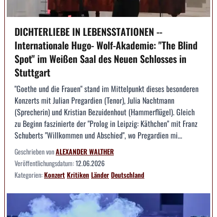
DICHTERLIEBE IN LEBENSSTATIONEN --
Internationale Hugo- Wolf-Akademie: "The Blind
Spot" im Weißen Saal des Neuen Schlosses in
Stuttgart
"Goethe und die Frauen" stand im Mittelpunkt dieses besonderen
Konzerts mit Julian Pregardien (Tenor), Julia Nachtmann
(Sprecherin) und Kristian Bezuidenhout (Hammerflügel). Gleich
zu Beginn faszinierte der "Prolog in Leipzig: Käthchen" mit Franz
Schuberts "Willkommen und Abschied", wo Pregardien mi...
Geschrieben von
ALEXANDER WALTHER
Veröffentlichungsdatum:
12.06.2026
Kategorien:
Konzert
Kritiken
Länder
Deutschland