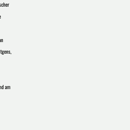
scher
e
an
tgens,
und am