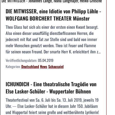
DIE MITWISSER - Johannes Lange, Ivana Langmajer, Heiko Grosche
DIE MITWISSER, eine Idiotie von Philipp Löhle -
WOLFGANG BORCHERT THEATER Münster
Theo Glass hat sich als einer der ersten einen Kwant besorgt.
Also einen dieser unauffällig dienstbeflissenen Herren, die
jederzeit mit Rat und Tat zur Stelle sind und bald von immer
mehr Menschen genutzt werden. Theo ist Feuer und Flamme
für seinen neuen Freund. Der smarte Herr K. erleichtert ihm z...
Veröffentlichungsdatum:
05.04.2019
Kategorien:
Deutschland
News
Schauspiel
ICHUNDICH - Eine theatralische Tragödie von
Else Lasker-Schüler - Wuppertaler Bühnen
Theaterfestival von Sa. 6. Juli bis Sa. 13. Juli 2019, jeweils 19
Uhr. --- Else Lasker-Schüler hat in diesem Jahr 150. Jubiläum
und Wuppertal feiert seine große und weltberühmte Lyrikerin!