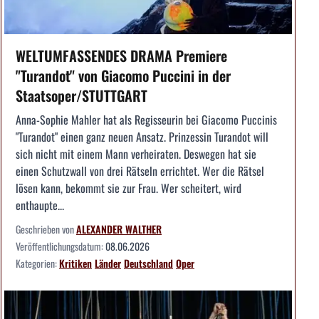
WELTUMFASSENDES DRAMA Premiere
"Turandot" von Giacomo Puccini in der
Staatsoper/STUTTGART
Anna-Sophie Mahler hat als Regisseurin bei Giacomo Puccinis
"Turandot" einen ganz neuen Ansatz. Prinzessin Turandot will
sich nicht mit einem Mann verheiraten. Deswegen hat sie
einen Schutzwall von drei Rätseln errichtet. Wer die Rätsel
lösen kann, bekommt sie zur Frau. Wer scheitert, wird
enthaupte...
Geschrieben von
ALEXANDER WALTHER
Veröffentlichungsdatum:
08.06.2026
Kategorien:
Kritiken
Länder
Deutschland
Oper