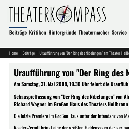
Beiträge
Kritiken
Hintergründe
Theatermacher
Service
Home
Beiträge
Uraufführung von "Der Ring des Nibelungen" am Theater Heil
Uraufführung von "Der Ring des 
Am Samstag, 31. Mai 2008, 19.30 Uhr feiert die Urauffü
Schauspielfassung von "Der Ring des Nibelungen" von A
Richard Wagner im Großen Haus des Theaters Heilbronn
Die letzte Premiere im Großen Haus unter der Intendanz von Ma
Roeder-Zerndt bringt eine der größten Heldensagen der germa