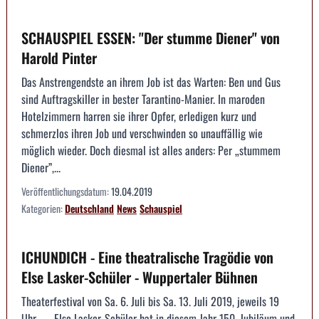
SCHAUSPIEL ESSEN: "Der stumme Diener" von
Harold Pinter
Das Anstrengendste an ihrem Job ist das Warten: Ben und Gus
sind Auftragskiller in bester Tarantino-Manier. In maroden
Hotelzimmern harren sie ihrer Opfer, erledigen kurz und
schmerzlos ihren Job und verschwinden so unauffällig wie
möglich wieder. Doch diesmal ist alles anders: Per „stummem
Diener”,...
Veröffentlichungsdatum:
19.04.2019
Kategorien:
Deutschland
News
Schauspiel
ICHUNDICH - Eine theatralische Tragödie von
Else Lasker-Schüler - Wuppertaler Bühnen
Theaterfestival von Sa. 6. Juli bis Sa. 13. Juli 2019, jeweils 19
Uhr. --- Else Lasker-Schüler hat in diesem Jahr 150. Jubiläum und