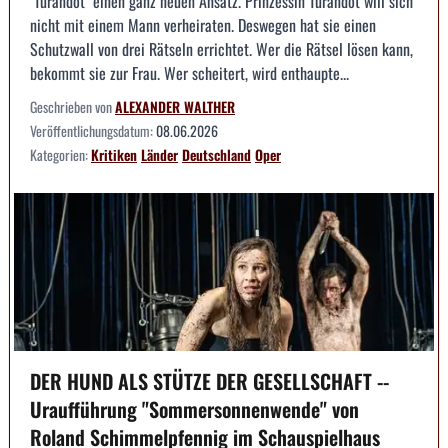
"Turandot" einen ganz neuen Ansatz. Prinzessin Turandot will sich
nicht mit einem Mann verheiraten. Deswegen hat sie einen
Schutzwall von drei Rätseln errichtet. Wer die Rätsel lösen kann,
bekommt sie zur Frau. Wer scheitert, wird enthaupte...
Geschrieben von
ALEXANDER WALTHER
Veröffentlichungsdatum:
08.06.2026
Kategorien:
Kritiken
Länder
Deutschland
Oper
DER HUND ALS STÜTZE DER GESELLSCHAFT --
Uraufführung "Sommersonnenwende" von
Roland Schimmelpfennig im Schauspielhaus