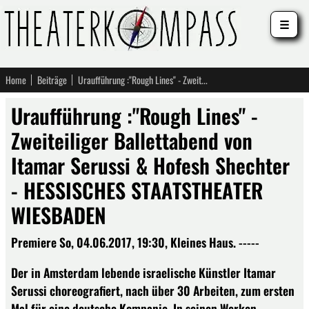
☰
Home
Beiträge
Uraufführung :"Rough Lines" - Zweiteiliger Ballettabend von Itamar Serussi & Hofesh Shechter - HESSISCHES STAATSTHEATER WIESBADEN
Uraufführung :"Rough Lines" -
Zweiteiliger Ballettabend von
Itamar Serussi & Hofesh Shechter
- HESSISCHES STAATSTHEATER
WIESBADEN
Premiere So, 04.06.2017, 19:30, Kleines Haus. -----
Der in Amsterdam lebende israelische Künstler Itamar
Serussi choreografiert, nach über 30 Arbeiten, zum ersten
Mal für eine deutsche Kompanie. In seinen Werken