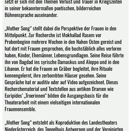
setzt er sich mit den Themen Verlust und Trauer in Kriegszeiten
in seiner bekanntermaßen poetischen, bilderreichen
Bühnensprache auseinander.
„Mother Song“ stellt dabei die Perspektive der Frauen in den
Mittelpunkt. Zur Recherche ist Mokhallad Rasem vor
Probenbeginn mehrere Wochen in den Nahen Osten gereist und
hat dort mit Frauen gesprochen, die buchstäblich alles verloren
haben, Kinder, Ehemänner, Lebensgrundlagen. Seine Reise führte
ihn von Bagdad ins syrische Damaskus und Aleppo und in den
Libanon. Er hat die Frauen an Gräber begleitet, ihre Rituale
kennengelernt, ihre zerbombten Häuser gesehen. Seine
Gespräche hat er auditiv oder auf Video aufgezeichnet. Dieses
Recherchematerial und Textstellen aus antiken Dramen wie
Euripides’ „Troerinnen“ bilden die Ausgangsbasis für die
Theaterarbeit mit einem vielseitigen internationalen
Frauenensemble.
„Mother Song“ entsteht als Koproduktion des Landestheaters
Niederösterreich, des Toneelhuis Antwerpen und der Vereinigten