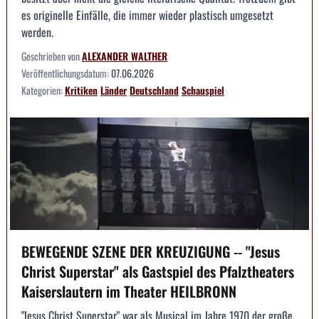
es originelle Einfälle, die immer wieder plastisch umgesetzt
werden.
Geschrieben von
ALEXANDER WALTHER
Veröffentlichungsdatum:
07.06.2026
Kategorien:
Kritiken
Länder
Deutschland
Schauspiel
BEWEGENDE SZENE DER KREUZIGUNG -- "Jesus
Christ Superstar" als Gastspiel des Pfalztheaters
Kaiserslautern im Theater HEILBRONN
"Jesus Christ Superstar" war als Musical im Jahre 1970 der große