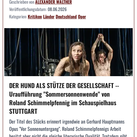
Geschrieben von
ALEXANDER WALTHER
Veröffentlichungsdatum:
08.06.2026
Kategorien:
Kritiken
Länder
Deutschland
Oper
DER HUND ALS STÜTZE DER GESELLSCHAFT --
Uraufführung "Sommersonnenwende" von
Roland Schimmelpfennig im Schauspielhaus
STUTTGART
Der Titel des Stücks erinnert irgendwie an Gerhard Hauptmanns
Opus "Vor Sonnenuntergang". Roland Schimmelpfennigs Arbeit
besitzt aber nicht die gleiche literarische Qualität. Trotzdem gibt