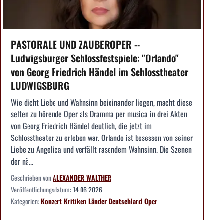
PASTORALE UND ZAUBEROPER --
Ludwigsburger Schlossfestspiele: "Orlando"
von Georg Friedrich Händel im Schlosstheater
LUDWIGSBURG
Wie dicht Liebe und Wahnsinn beieinander liegen, macht diese
selten zu hörende Oper als Dramma per musica in drei Akten
von Georg Friedrich Händel deutlich, die jetzt im
Schlosstheater zu erleben war. Orlando ist besessen von seiner
Liebe zu Angelica und verfällt rasendem Wahnsinn. Die Szenen
der nä...
Geschrieben von
ALEXANDER WALTHER
Veröffentlichungsdatum:
14.06.2026
Kategorien:
Konzert
Kritiken
Länder
Deutschland
Oper