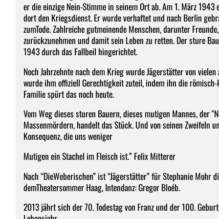
er die einzige Nein-Stimme in seinem Ort ab. Am 1. März 1943 
dort den Kriegsdienst. Er wurde verhaftet und nach Berlin gebr
zumTode. Zahlreiche gutmeinende Menschen, darunter Freunde, F
zurückzunehmen und damit sein Leben zu retten. Der sture Bau
1943 durch das Fallbeil hingerichtet.
Noch Jahrzehnte nach dem Krieg wurde Jägerstätter von vielen a
wurde ihm offiziell Gerechtigkeit zuteil, indem ihn die römisch-
Familie spürt das noch heute.
Vom Weg dieses sturen Bauern, dieses mutigen Mannes, der "Ne
Massenmördern, handelt das Stück. Und von seinen Zweifeln un
Konsequenz, die uns weniger
Mutigen ein Stachel im Fleisch ist.” Felix Mitterer
Nach “DieWeberischen” ist “Jägerstätter” für Stephanie Mohr d
demTheatersommer Haag, Intendanz: Gregor Bloéb.
2013 jährt sich der 70. Todestag von Franz und der 100. Geburt
Lebensjahr.