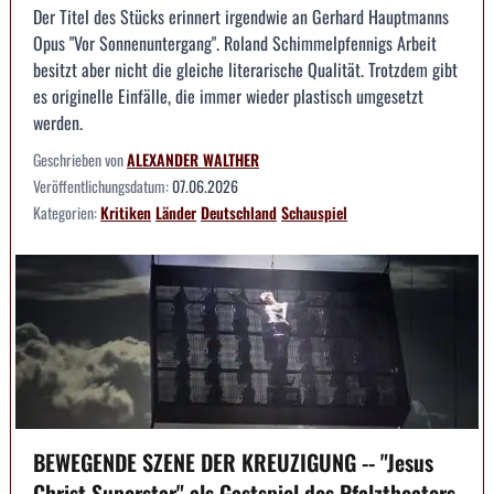
Der Titel des Stücks erinnert irgendwie an Gerhard Hauptmanns
Opus "Vor Sonnenuntergang". Roland Schimmelpfennigs Arbeit
besitzt aber nicht die gleiche literarische Qualität. Trotzdem gibt
es originelle Einfälle, die immer wieder plastisch umgesetzt
werden.
Geschrieben von
ALEXANDER WALTHER
Veröffentlichungsdatum:
07.06.2026
Kategorien:
Kritiken
Länder
Deutschland
Schauspiel
BEWEGENDE SZENE DER KREUZIGUNG -- "Jesus
Christ Superstar" als Gastspiel des Pfalztheaters