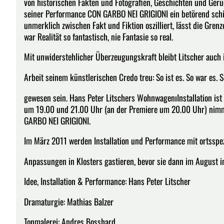
von historischen Fakten und Fotografien, Geschichten und Gerü
seiner Performance CON GARBO NEI GRIGIONI ein betörend schil
unmerklich zwischen Fakt und Fiktion oszilliert, lässt die Gre
war Realität so fantastisch, nie Fantasie so real.
Mit unwiderstehlicher Überzeugungskraft bleibt Litscher auch 
Arbeit seinem künstlerischen Credo treu: So ist es. So war es. 
gewesen sein. Hans Peter Litschers WohnwagenıInstallation ist 
um 19.00 und 21.00 Uhr (an der Premiere um 20.00 Uhr) nimmt 
GARBO NEI GRIGIONI.
Im März 2011 werden Installation und Performance mit ortsspe
Anpassungen in Klosters gastieren, bevor sie dann im August i
Idee, Installation & Performance: Hans Peter Litscher
Dramaturgie: Mathias Balzer
Tonmalerei: Andres Bosshard