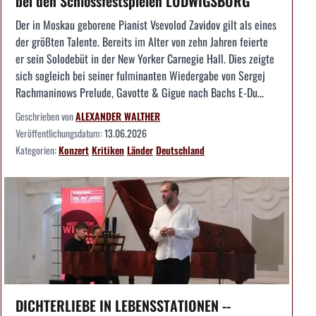
bei den Schlossfestspielen LUDWIGSBURG
Der in Moskau geborene Pianist Vsevolod Zavidov gilt als eines
der größten Talente. Bereits im Alter von zehn Jahren feierte
er sein Solodebüt in der New Yorker Carnegie Hall. Dies zeigte
sich sogleich bei seiner fulminanten Wiedergabe von Sergej
Rachmaninows Prelude, Gavotte & Gigue nach Bachs E-Du...
Geschrieben von
ALEXANDER WALTHER
Veröffentlichungsdatum:
13.06.2026
Kategorien:
Konzert
Kritiken
Länder
Deutschland
DICHTERLIEBE IN LEBENSSTATIONEN --