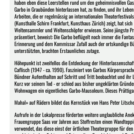
haben eben diese Leerstellen rund um den geheimnisvollen Gast 
Garbo in Graubünden hinterlassen hat, zu finden, und ihr Leben
Arbeiten, die er regelmässig an internationalen Theaterfestiva
(Kunsthalle Schirn Frankfurt, Kunsthaus Zürich) zeigt, hat sic
Weltensammler und Weltenschöpfer erwiesen. Seine jüngste Pro
präsentiert, beweist: Die Garbo beflügelt noch immer die Fanta
Erinnerung und dem Kommissar Zufall auch der ortskundige Bü
unterstützten, brachten Erstaunliches zutage.
Höhepunkt ist zweifellos die Entdeckung der Hinterlassenscha
Caflisch (1947 - ca. 1990). Fasziniert von Garbos Körpersprache,
Bündner Aufenthalten auf Schritt und Tritt beobachtet und ihr 
Kurz vor seinem Tod - er schied aus bisher ungeklärten Gründe
Wohnwagen ein eigentliches Garbo-Mausoleum. Dieses Prättiga
Mahal» auf Rädern bildet das Kernstück von Hans Peter Litsch
Aufrufe in der Lokalpresse förderten weitere unglaubliche Ane
Frauengruppe Saas vor Jahren aus Stoffresten einen Wandteppic
verwendet, das diese einst der örtlichen Theatergruppe für 