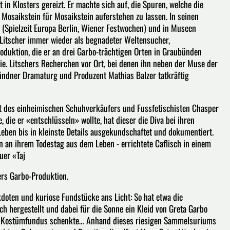
in Klosters gereizt. Er machte sich auf, die Spuren, welche die
 Mosaikstein für Mosaikstein auferstehen zu lassen. In seinen
ls (Spielzeit Europa Berlin, Wiener Festwochen) und in Museen
h Litscher immer wieder als begnadeter Weltensucher,
duktion, die er an drei Garbo-trächtigen Orten in Graubünden
sie. Litschers Recherchen vor Ort, bei denen ihn neben der Muse der
ndner Dramaturg und Produzent Mathias Balzer tatkräftig
ft des einheimischen Schuhverkäufers und Fussfetischisten Chasper
 die er «entschlüsseln» wollte, hat dieser die Diva bei ihren
Leben bis in kleinste Details ausgekundschaftet und dokumentiert.
n an ihrem Todestag aus dem Leben - errichtete Caflisch in einem
uer «Taj
ers Garbo-Produktion.
kdoten und kuriose Fundstücke ans Licht: So hat etwa die
h hergestellt und dabei für die Sonne ein Kleid von Greta Garbo
den Kostümfundus schenkte… Anhand dieses riesigen Sammelsuriums