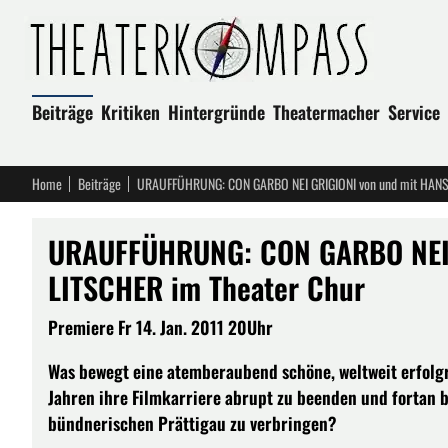
Beiträge
Kritiken
Hintergründe
Theatermacher
Service
Home
Beiträge
URAUFFÜHRUNG: CON GARBO NEI GRIGIONI von und mit HANS
URAUFFÜHRUNG: CON GARBO NEI 
LITSCHER im Theater Chur
Premiere Fr 14. Jan. 2011 20Uhr
Was bewegt eine atemberaubend schöne, weltweit erfolgr
Jahren ihre Filmkarriere abrupt zu beenden und fortan 
bündnerischen Prättigau zu verbringen?