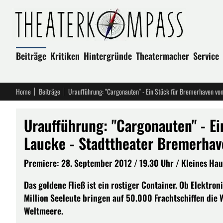
Beiträge
Kritiken
Hintergründe
Theatermacher
Service
Home
Beiträge
Uraufführung: "Cargonauten" - Ein Stück für Bremerhaven vo
Uraufführung: "Cargonauten" - E
Laucke - Stadttheater Bremerha
Premiere: 28. September 2012 / 19.30 Uhr / Kleines Haus
Das goldene Fließ ist ein rostiger Container. Ob Elektro
Million Seeleute bringen auf 50.000 Frachtschiffen die
Weltmeere.