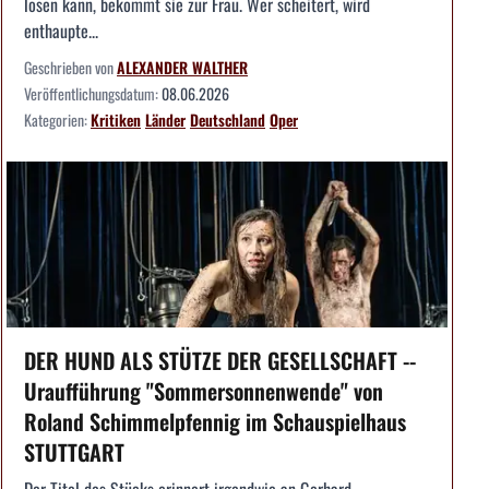
lösen kann, bekommt sie zur Frau. Wer scheitert, wird
enthaupte...
Geschrieben von
ALEXANDER WALTHER
Veröffentlichungsdatum:
08.06.2026
Kategorien:
Kritiken
Länder
Deutschland
Oper
DER HUND ALS STÜTZE DER GESELLSCHAFT --
Uraufführung "Sommersonnenwende" von
Roland Schimmelpfennig im Schauspielhaus
STUTTGART
Der Titel des Stücks erinnert irgendwie an Gerhard