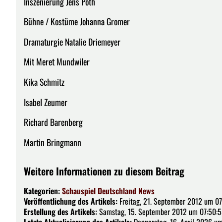
Inszenierung Jens Poth
Bühne / Kostüme Johanna Gromer
Dramaturgie Natalie Driemeyer
Mit Meret Mundwiler
Kika Schmitz
Isabel Zeumer
Richard Barenberg
Martin Bringmann
Weitere Informationen zu diesem Beitrag
Kategorien:
Schauspiel
Deutschland
News
Veröffentlichung des Artikels:
Freitag, 21. September 2012 um 07
Erstellung des Artikels:
Samstag, 15. September 2012 um 07:50:5
Letzte Aktualisierung des Artikels:
Donnerstag, 16. April 2026 um