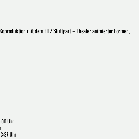
 Koproduktion mit dem FITZ Stuttgart – Theater animierter Formen,
5:00 Uhr
r
13:37 Uhr