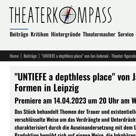
Beiträge
Kritiken
Hintergründe
Theatermacher
Service
Home
Beiträge
"UNTIEFE a depthless place" von Jan Jedenak - Theater figural
"UNTIEFE a depthless place" von J
Formen in Leipzig
Premiere am 14.04.2023 um 20 Uhr am We
Das Stück behandelt Themen der Trauer und existentiell
verschlüsselte Weise um das Verdrängte und Unterdrückt
charakterisiert durch die Auseinandersetzung mit dem
Produktion bemüht sich auf eigene Weise, die Inkohären