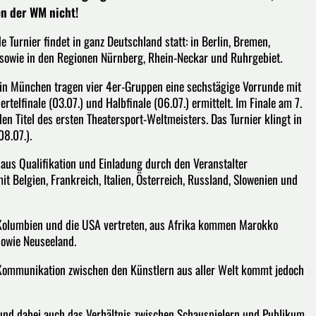
en der WM nicht!
urnier findet in ganz Deutschland statt: in Berlin, Bremen,
sowie in den Regionen Nürnberg, Rhein-Neckar und Ruhrgebiet.
 in München tragen vier 4er-Gruppen eine sechstägige Vorrunde mit
telfinale (03.07.) und Halbfinale (06.07.) ermittelt. Im Finale am 7.
n Titel des ersten Theatersport-Weltmeisters. Das Turnier klingt in
8.07.).
 aus Qualifikation und Einladung durch den Veranstalter
 Belgien, Frankreich, Italien, Österreich, Russland, Slowenien und
 Kolumbien und die USA vertreten, aus Afrika kommen Marokko
owie Neuseeland.
n Kommunikation zwischen den Künstlern aus aller Welt kommt jedoch
 und dabei auch das Verhältnis zwischen Schauspielern und Publikum