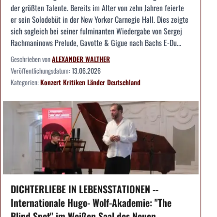
der größten Talente. Bereits im Alter von zehn Jahren feierte
er sein Solodebüt in der New Yorker Carnegie Hall. Dies zeigte
sich sogleich bei seiner fulminanten Wiedergabe von Sergej
Rachmaninows Prelude, Gavotte & Gigue nach Bachs E-Du...
Geschrieben von
ALEXANDER WALTHER
Veröffentlichungsdatum:
13.06.2026
Kategorien:
Konzert
Kritiken
Länder
Deutschland
DICHTERLIEBE IN LEBENSSTATIONEN --
Internationale Hugo- Wolf-Akademie: "The
Blind Spot" im Weißen Saal des Neuen