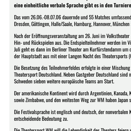
eine einheitliche verbale Sprache gibt es in den Turnier
Das vom 26.06.-08.07.06 dauernde und 55 Matches umfassende T
Dresden, Göttingen, Halle/Saale, Hamburg, Hannover, München 
Nach der Eröffnungsveranstaltung am 26. Juni im Volkstheater
Hin- und Rückspielen aus. Die Endspielteilnehmer werden im Vier
Juli geht es dann im Berliner Theater am Kurfürstendamm um de
der Hauptstadt aus mit einer Langen Nacht des Theatersports (0
Die Besetzung des Teilnehmerfeldes erfolgte in einer Mischung
Theatersport Deutschland. Neben Gastgeber Deutschland sind mit
Schweden sieben weitere europäische Teams am Start.
Der amerikanische Kontinent wird durch Argentinien, Kanada,
sowie Zimbabwe, und den weitesten Weg zur WM haben Japan s
Die Festivalsprache ist englisch und deutsch, der nonverbale
entscheidende Bedeutung zu.
Die Theatersport WM will die Lebendigkeit des Theaters feiern