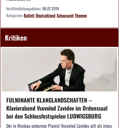
Veröffentlichungsdatum:
06.07.2019
Kategorien:
Ballett
Deutschland
Schauspiel
Themen
Kritiken
FULMINANTE KLANGLANDSCHAFTEN --
Klavierabend Vsevolod Zavidov im Ordenssaal
bei den Schlossfestspielen LUDWIGSBURG
Der in Moskau geborene Pianist Vsevolod Zavidov gilt als eines