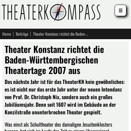
☰
Home
Beiträge
Theater Konstanz richtet die Baden-Württembergischen Theatertage 2007 aus
Theater Konstanz richtet die
Baden-Württembergischen
Theatertage 2007 aus
Das nächste Jahr ist für das TheaterKN kein gewöhnliches:
es ist nicht nur das erste Jahr unter der neuen Intendanz
von Prof. Dr. Christoph Nix, sondern auch ein großes
Jubiläumsjahr. Denn seit 1607 wird im Gebäude an der
Konzilstraße ununterbrochen Theater gespielt.
Was einst als Schultheater des damaligen Jesuitenklosters
begann, hat sich im Laufe der Zeit zu einem überregional