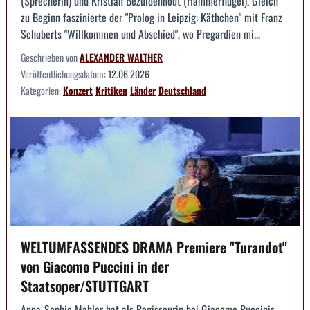
(Sprecherin) und Kristian Bezuidenhout (Hammerflügel). Gleich
zu Beginn faszinierte der "Prolog in Leipzig: Käthchen" mit Franz
Schuberts "Willkommen und Abschied", wo Pregardien mi...
Geschrieben von
ALEXANDER WALTHER
Veröffentlichungsdatum:
12.06.2026
Kategorien:
Konzert
Kritiken
Länder
Deutschland
WELTUMFASSENDES DRAMA Premiere "Turandot"
von Giacomo Puccini in der
Staatsoper/STUTTGART
Anna-Sophie Mahler hat als Regisseurin bei Giacomo Puccinis