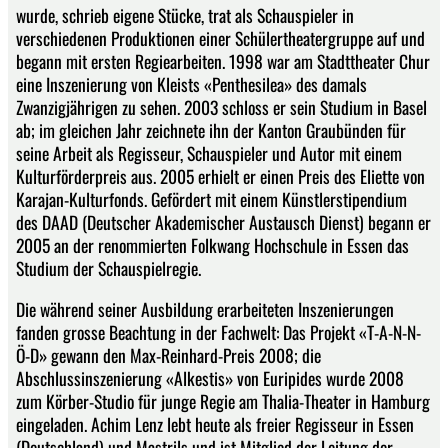
wurde, schrieb eigene Stücke, trat als Schauspieler in
verschiedenen Produktionen einer Schülertheatergruppe auf und
begann mit ersten Regiearbeiten. 1998 war am Stadttheater Chur
eine Inszenierung von Kleists «Penthesilea» des damals
Zwanzigjährigen zu sehen. 2003 schloss er sein Studium in Basel
ab; im gleichen Jahr zeichnete ihn der Kanton Graubünden für
seine Arbeit als Regisseur, Schauspieler und Autor mit einem
Kulturförderpreis aus. 2005 erhielt er einen Preis des Eliette von
Karajan-Kulturfonds. Gefördert mit einem Künstlerstipendium
des DAAD (Deutscher Akademischer Austausch Dienst) begann er
2005 an der renommierten Folkwang Hochschule in Essen das
Studium der Schauspielregie.
Die während seiner Ausbildung erarbeiteten Inszenierungen
fanden grosse Beachtung in der Fachwelt: Das Projekt «T-A-N-N-
Ö-D» gewann den Max-Reinhard-Preis 2008; die
Abschlussinszenierung «Alkestis» von Euripides wurde 2008
zum Körber-Studio für junge Regie am Thalia-Theater in Hamburg
eingeladen. Achim Lenz lebt heute als freier Regisseur in Essen
(Deutschland) und Mastrils und ist Mitglied der Leitung der