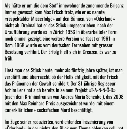
Als hätte er um die dem Stoff innewohnende zunehmende Brisanz
immer gewusst, kam Max Frisch trotz, wie er es nannte,
«respektabler Misserfolge» auf den Bühnen, von «Öderland»
nicht ab. Dreimal hat er das Stück umgeschrieben, nach der
Uraufführung wurde es in Zürich 1956 in überarbeiteter Form
noch einmal gezeigt, eine weitere Version verfasst er 1961 in
Rom. 1968 wurde es vom deutschen Fernsehen mit grosser
Besetzung verfilmt. Der Erfolg hielt sich in Grenzen. Es war zu
früh.
Liest man das Stück heute, mehr als fünfzig Jahre später, ist man
verblüfft und überrascht, ob der Hellsichtigkeit, mit der Frisch
das Phänomen der Gewalt schildert. Der 31-jährige Regisseur
Achim Lenz hat sich bereits in seinem Projekt «T-A-N-N-Ö-D»
(nach dem Kriminalroman von Andrea Maria Schenkel), das 2008
mit den Max Reinhard-Preis ausgezeichnet wurde, mit einem
«unerklärlichen» sechsfachen Mord beschäftigt.
Im Zuge seiner reduzierten, verdichtenden Inszenierung von
«Öderland», in der nichts den Blick vom Thema ablenken soll, hat