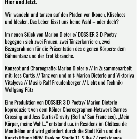
Hier und Jetzt.
Wir wandeln und tanzen auf den Pfaden von Ikonen, Klischees
und Idealen. Das Leben lässt uns keine Wahl – oder doch?
Im neuen Stück von Marion Dieterle/ DOSSIER 3-D-Poetry
begegnen sich zwei Frauen, zwei Tänzerkarrieren, zwei
Bezugsrahmen für die Präsentation des eigenen Körpers: dem
Bühnentanz und der Erotikbranche.
Konzept und Choreografie: Marion Dieterle // In Zusammenarbeit
mit: Jess Curtis // Tanz von und mit: Marion Dieterle und Viktoriya
Vitalyeva // Musik: Ralf Freudenberger // Licht und Technik:
Wolfgang Pütz
Eine Produktion von DOSSIER 3-D-Poetry/ Marion Dieterle
koproduziert von dem Kölner Choreographen-Netzwerk Barnes
Crossing und Jess Curtis/Gravity (Berlin/ San Francisco). „Mein
Körper, meine Wahl…“ entstand u.a. in Residenz im Château de
Monthélon und wird gefördert durch die Stadt Köln und die
Kunststiftung NRW. Dank an Studio 11, Silke Z./ resistdance.