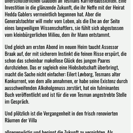
unerschütterlichen Glauben an Tesmans Karriereaussichten. Eine
Investition in die glänzende Zukunft, die ihr Neffe mit der Heirat
Hedda Gablers vermeintlich begonnen hat. Aber die
Generalstochter will mehr vom Leben, als die Ehe an der Seite
eines langweiligen Wissenschaftlers, sie fühlt sich abgestossen
vom kleinbürgerlichen Milieu, dem ihr Mann entstammt.
Und gleich am ersten Abend im neuen Heim taucht Assessor
Braak auf, der mit sicherem Instinkt die feinen Risse erspürt, die
schon das scheinbar makellose Glück des jungen Paares
durchziehen. Das er sogleich eine Hiobsbotschaft überbringt,
macht die Sache nicht einfacher: Eilert Løvborg, Tesmans alter
Konkurrent, von dem alle annahmen, er habe seine Existenz durch
ausschweifenden Alkoholgenuss zerstört, hat ein fulminantes
Buch veröffentlicht und ist für die von Tesman angestrebte Stelle
im Gespräch.
Und plötzlich ist die Vergangenheit in den frisch renovierten
Räumen der Villa
allgegenwärtig und beginnt die Zukunft zu vernichten. Als