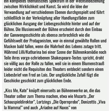
ein komplexes thematisches Spektrum in der Wechselbeziehung
zwischen Wirklichkeit und Kunst. So wird die Idee der
Verwandlung auf verschiedenen Ebenen durchgespielt und führt
schließlich in der Verknüpfung aller Handlungsfäden zum
glücklichen Ausgang der Liebesgeschichte hinter und auf der
Bühne. Die Illusionswelt der Bühne erscheint durch den Einbau
der Ganovengeschichte als ebenso zerbrechlich wie die
Gefühlswelt der Protagonisten, wor-in einmal gewählte Rollen und
Masken bald fallen, wenn die Wahrheit des Lebens zutage tritt.
Während Lilli/Katharina bei einer Szene der Bühnenkomödie noch
Teile ihres vorge-schriebenen Shakespeare-Textes spricht, droht
sie völlig aus der Rolle zu fallen, weil sie in einem Blumenstrauß
leider nicht die Requisiten des Theaters entdeckt sondern einen
Liebesbrief von Fred an Lois. Der unglückliche Zufall fügt die
Geschicke geschickt zum glücklichen Ende.
„Kiss Me, Kate“ knüpft einerseits an Bühnenwerke an, die das
Theater selber zum Thema machen, etwa wie Mozarts „Der
Schauspieldirektor“, Lortzings „Die Opernprobe“, Donizettis „Viva
la Mamma!“ und auch „Ariadne auf Naxos“ von