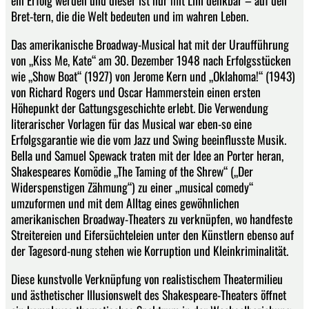
ein Erfolg werden und dieser ist nur mit Lilli denkbar – auf den
Bret-tern, die die Welt bedeuten und im wahren Leben.
Das amerikanische Broadway-Musical hat mit der Uraufführung
von „Kiss Me, Kate“ am 30. Dezember 1948 nach Erfolgsstücken
wie „Show Boat“ (1927) von Jerome Kern und „Oklahoma!“ (1943)
von Richard Rogers und Oscar Hammerstein einen ersten
Höhepunkt der Gattungsgeschichte erlebt. Die Verwendung
literarischer Vorlagen für das Musical war eben-so eine
Erfolgsgarantie wie die vom Jazz und Swing beeinflusste Musik.
Bella und Samuel Spewack traten mit der Idee an Porter heran,
Shakespeares Komödie „The Taming of the Shrew“ („Der
Widerspenstigen Zähmung“) zu einer „musical comedy“
umzuformen und mit dem Alltag eines gewöhnlichen
amerikanischen Broadway-Theaters zu verknüpfen, wo handfeste
Streitereien und Eifersüchteleien unter den Künstlern ebenso auf
der Tagesord-nung stehen wie Korruption und Kleinkriminalität.
Diese kunstvolle Verknüpfung von realistischem Theatermilieu
und ästhetischer Illusionswelt des Shakespeare-Theaters öffnet