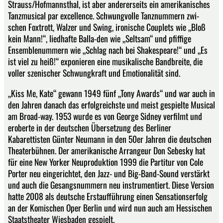
Strauss/Hofmannsthal, ist aber andererseits ein amerikanisches
Tanzmusical par excellence. Schwungvolle Tanznummern zwi-
schen Foxtrott, Walzer und Swing, ironische Couplets wie „Bloß
kein Mann!“, liedhafte Balla-den wie „Seltsam“ und pfiffige
Ensemblenummern wie „Schlag nach bei Shakespeare!“ und „Es
ist viel zu heiß!“ exponieren eine musikalische Bandbreite, die
voller szenischer Schwungkraft und Emotionalität sind.
„Kiss Me, Kate“ gewann 1949 fünf „Tony Awards“ und war auch in
den Jahren danach das erfolgreichste und meist gespielte Musical
am Broad-way. 1953 wurde es von George Sidney verfilmt und
eroberte in der deutschen Übersetzung des Berliner
Kabarettisten Günter Neumann in den 50er Jahren die deutschen
Theaterbühnen. Der amerikanische Arrangeur Don Sebesky hat
für eine New Yorker Neuproduktion 1999 die Partitur von Cole
Porter neu eingerichtet, den Jazz- und Big-Band-Sound verstärkt
und auch die Gesangsnummern neu instrumentiert. Diese Version
hatte 2008 als deutsche Erstaufführung einen Sensationserfolg
an der Komischen Oper Berlin und wird nun auch am Hessischen
Staatstheater Wiesbaden gespielt.