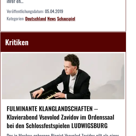
ihrer eh...
Veröffentlichungsdatum:
05.04.2019
Kategorien:
Deutschland
News
Schauspiel
Kritiken
FULMINANTE KLANGLANDSCHAFTEN --
Klavierabend Vsevolod Zavidov im Ordenssaal
bei den Schlossfestspielen LUDWIGSBURG
Der in Moskau geborene Pianist Vsevolod Zavidov gilt als eines