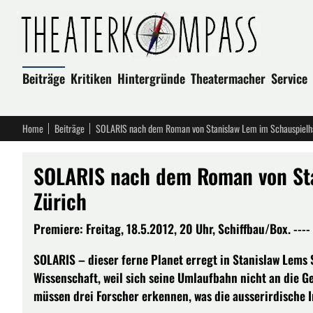
Beiträge
Kritiken
Hintergründe
Theatermacher
Service
Home
Beiträge
SOLARIS nach dem Roman von Stanislaw Lem im Schauspielh
SOLARIS nach dem Roman von Sta
Zürich
Premiere: Freitag, 18.5.2012, 20 Uhr, Schiffbau/Box. ----
SOLARIS – dieser ferne Planet erregt in Stanislaw Lems S
Wissenschaft, weil sich seine Umlaufbahn nicht an die G
müssen drei Forscher erkennen, was die ausserirdische I