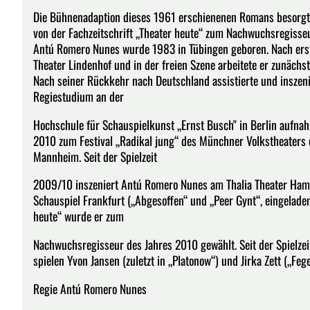
Die Bühnenadaption dieses 1961 erschienenen Romans besorgt
von der Fachzeitschrift „Theater heute“ zum Nachwuchsregisseu
Antú Romero Nunes wurde 1983 in Tübingen geboren. Nach erst
Theater Lindenhof und in der freien Szene arbeitete er zunächst
Nach seiner Rückkehr nach Deutschland assistierte und inszenie
Regiestudium an der
Hochschule für Schauspielkunst „Ernst Busch" in Berlin aufnah
2010 zum Festival „Radikal jung“ des Münchner Volkstheaters e
Mannheim. Seit der Spielzeit
2009/10 inszeniert Antú Romero Nunes am Thalia Theater Hamb
Schauspiel Frankfurt („Abgesoffen“ und „Peer Gynt“, eingeladen 
heute“ wurde er zum
Nachwuchsregisseur des Jahres 2010 gewählt. Seit der Spielzei
spielen Yvon Jansen (zuletzt in „Platonow“) und Jirka Zett („Feg
Regie Antú Romero Nunes