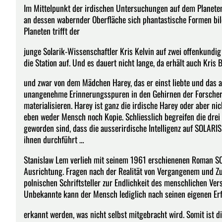
Im Mittelpunkt der irdischen Untersuchungen auf dem Planeten 
an dessen wabernder Oberfläche sich phantastische Formen bi
Planeten trifft der
junge Solarik-Wissenschaftler Kris Kelvin auf zwei offenkundig
die Station auf. Und es dauert nicht lange, da erhält auch Kris
und zwar von dem Mädchen Harey, das er einst liebte und das a
unangenehme Erinnerungsspuren in den Gehirnen der Forscher,
materialisieren. Harey ist ganz die irdische Harey oder aber ni
eben weder Mensch noch Kopie. Schliesslich begreifen die drei 
geworden sind, dass die ausserirdische Intelligenz auf SOLARI
ihnen durchführt …
Stanislaw Lem verlieh mit seinem 1961 erschienenen Roman SO
Ausrichtung. Fragen nach der Realität von Vergangenem und Zu
polnischen Schriftsteller zur Endlichkeit des menschlichen Vers
Unbekannte kann der Mensch lediglich nach seinen eigenen E
erkannt werden, was nicht selbst mitgebracht wird. Somit ist 