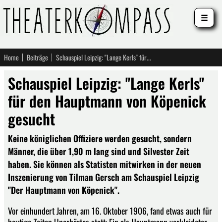
☰
Home
Beiträge
Schauspiel Leipzig: "Lange Kerls" für den Hauptmann von Köpenick gesucht
Schauspiel Leipzig: "Lange Kerls"
für den Hauptmann von Köpenick
gesucht
Keine königlichen Offiziere werden gesucht, sondern
Männer, die über 1,90 m lang sind und Silvester Zeit
haben. Sie können als Statisten mitwirken in der neuen
Inszenierung von Tilman Gersch am Schauspiel Leipzig
"Der Hauptmann von Köpenick".
Vor einhundert Jahren, am 16. Oktober 1906, fand etwas auch für
heutige Zeiten Unerhörtes statt: Ein als Hauptmann verkleideter