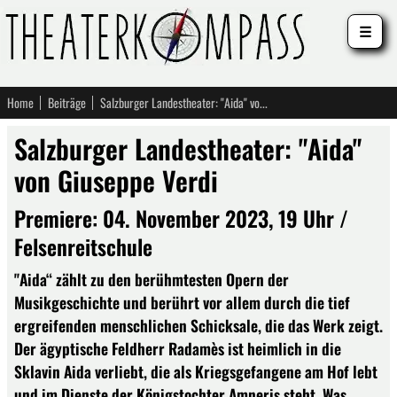
☰
Home
Beiträge
Salzburger Landestheater: "Aida" von Giuseppe Verdi
Salzburger Landestheater: "Aida"
von Giuseppe Verdi
Premiere: 04. November 2023, 19 Uhr /
Felsenreitschule
"Aida“ zählt zu den berühmtesten Opern der
Musikgeschichte und berührt vor allem durch die tief
ergreifenden menschlichen Schicksale, die das Werk zeigt.
Der ägyptische Feldherr Radamès ist heimlich in die
Sklavin Aida verliebt, die als Kriegsgefangene am Hof lebt
und im Dienste der Königstochter Amneris steht. Was