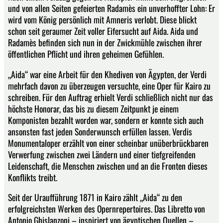
und von allen Seiten gefeierten Radamès ein unverhoffter Lohn: Er
wird vom König persönlich mit Amneris verlobt. Diese blickt
schon seit geraumer Zeit voller Eifersucht auf Aida. Aida und
Radamès befinden sich nun in der Zwickmühle zwischen ihrer
öffentlichen Pflicht und ihren geheimen Gefühlen.
„Aida“ war eine Arbeit für den Khediven von Ägypten, der Verdi
mehrfach davon zu überzeugen versuchte, eine Oper für Kairo zu
schreiben. Für den Auftrag erhielt Verdi schließlich nicht nur das
höchste Honorar, das bis zu diesem Zeitpunkt je einem
Komponisten bezahlt worden war, sondern er konnte sich auch
ansonsten fast jeden Sonderwunsch erfüllen lassen. Verdis
Monumentaloper erzählt von einer scheinbar unüberbrückbaren
Verwerfung zwischen zwei Ländern und einer tiefgreifenden
Leidenschaft, die Menschen zwischen und an die Fronten dieses
Konflikts treibt.
Seit der Uraufführung 1871 in Kairo zählt „Aida“ zu den
erfolgreichsten Werken des Opernrepertoires. Das Libretto von
Antonio Ghislanzoni – inspiriert von ägyptischen Quellen –