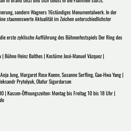
ll in Brand setzt und sich selbst in die Flammen stürzt.
mmerung, sondern Wagners 16stündiges Monumentalwerk. In der
eine staunenswerte Aktualität im Zeichen unterschiedlichster
ie erste zyklische Aufführung des Bühnenfestspiels Der Ring des
w | Bühne Heinz Balthes | Kostüme José-Manuel Vázquez |
, Anja Jung, Margaret Rose Koenn, Susanne Serfling, Gae-Hwa Yang |
eksandr Prytolyuk, Olafur Sigurdarson
0 | Kassen-Öffnungszeiten: Montag bis Freitag 10 bis 18 Uhr |
.de