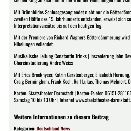
sie den Ring an sich nimmt, die Welt der Gibichungen und Walha
Mit Brünnhildes Schlussgesang endet nicht nur die Götterdä
zweiten Hälfte des 19. Jahrhunderts entstanden, erweist sich s
Interpretationsansätze bis auf den heutigen Tag.
Mit der Premiere von Richard Wagners Götterdämmerung wird d
Nibelungen vollendet.
Musikalische Leitung Constantin Trinks | Inszenierung John De
Choreinstudierung André Weiss
Mit Erica Brookhyser, Katrin Gerstenberger, Elisabeth Hornung
Craig Bermingham, Frank Koch, Ralf Lukas, Thomas Mehnert, Ol
Karten: Staatstheater Darmstadt | Karten-Telefon 06151-281160
Samstag 10 bis 13 Uhr | Internet www.staatstheater-darmstadt
Weitere Informationen zu diesem Beitrag
Kategorien:
Deutschland
News