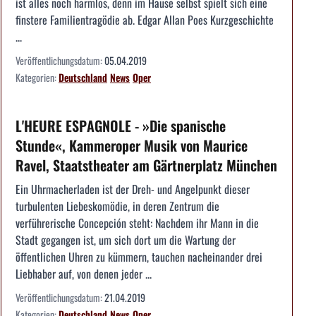
ist alles noch harmlos, denn im Hause selbst spielt sich eine
finstere Familientragödie ab. Edgar Allan Poes Kurzgeschichte
...
Veröffentlichungsdatum:
05.04.2019
Kategorien:
Deutschland
News
Oper
L'HEURE ESPAGNOLE - »Die spanische
Stunde«, Kammeroper Musik von Maurice
Ravel, Staatstheater am Gärtnerplatz München
Ein Uhrmacherladen ist der Dreh- und Angelpunkt dieser
turbulenten Liebeskomödie, in deren Zentrum die
verführerische Concepción steht: Nachdem ihr Mann in die
Stadt gegangen ist, um sich dort um die Wartung der
öffentlichen Uhren zu kümmern, tauchen nacheinander drei
Liebhaber auf, von denen jeder ...
Veröffentlichungsdatum:
21.04.2019
Kategorien:
Deutschland
News
Oper