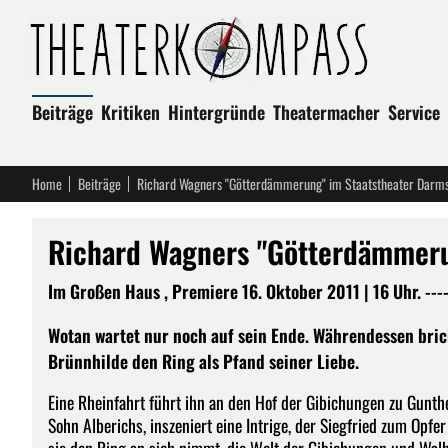
Beiträge
Kritiken
Hintergründe
Theatermacher
Service
Home
Beiträge
Richard Wagners "Götterdämmerung" im Staatstheater Darms
Richard Wagners "Götterdämmeru
Im Großen Haus , Premiere 16. Oktober 2011 | 16 Uhr. ----
Wotan wartet nur noch auf sein Ende. Währendessen bric
Brünnhilde den Ring als Pfand seiner Liebe.
Eine Rheinfahrt führt ihn an den Hof der Gibichungen zu Gunt
Sohn Alberichs, inszeniert eine Intrige, der Siegfried zum Opfer