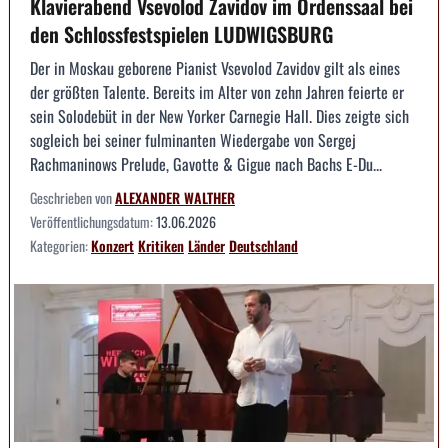
Klavierabend Vsevolod Zavidov im Ordenssaal bei
den Schlossfestspielen LUDWIGSBURG
Der in Moskau geborene Pianist Vsevolod Zavidov gilt als eines
der größten Talente. Bereits im Alter von zehn Jahren feierte er
sein Solodebüt in der New Yorker Carnegie Hall. Dies zeigte sich
sogleich bei seiner fulminanten Wiedergabe von Sergej
Rachmaninows Prelude, Gavotte & Gigue nach Bachs E-Du...
Geschrieben von
ALEXANDER WALTHER
Veröffentlichungsdatum:
13.06.2026
Kategorien:
Konzert
Kritiken
Länder
Deutschland