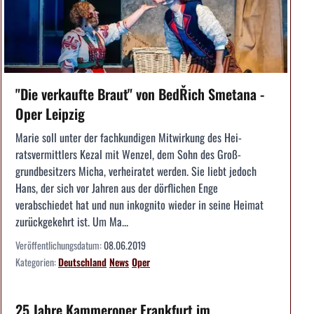
"Die verkaufte Braut" von BedŘich Smetana -
Oper Leipzig
Marie soll unter der fachkundigen Mitwirkung des Hei­
ratsvermittlers Kezal mit Wenzel, dem Sohn des Groß­
grundbesitzers Micha, verheiratet werden. Sie liebt ­jedoch
Hans, der sich vor Jahren aus der dörfli­chen Enge
verabschiedet hat und nun inkognito ­wieder in seine Heimat
zurückgekehrt ist. Um Ma...
Veröffentlichungsdatum:
08.06.2019
Kategorien:
Deutschland
News
Oper
25 Jahre Kammeroper Frankfurt im