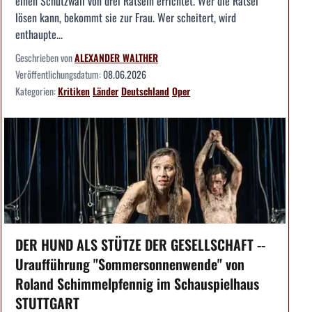
einen Schutzwall von drei Rätseln errichtet. Wer die Rätsel
lösen kann, bekommt sie zur Frau. Wer scheitert, wird
enthaupte...
Geschrieben von
ALEXANDER WALTHER
Veröffentlichungsdatum:
08.06.2026
Kategorien:
Kritiken
Länder
Deutschland
Oper
DER HUND ALS STÜTZE DER GESELLSCHAFT --
Uraufführung "Sommersonnenwende" von
Roland Schimmelpfennig im Schauspielhaus
STUTTGART