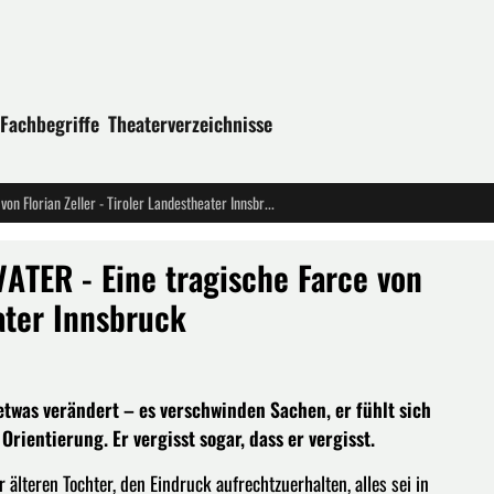
Fachbegriffe
Theaterverzeichnisse
Österreichische Erstaufführung: VATER - Eine tragische Farce von Florian Zeller - Tiroler Landestheater Innsbruck
VATER - Eine tragische Farce von
eater Innsbruck
 etwas verändert – es verschwinden Sachen, er fühlt sich
 Orientierung. Er vergisst sogar, dass er vergisst.
 älteren Tochter, den Eindruck aufrechtzuerhalten, alles sei in