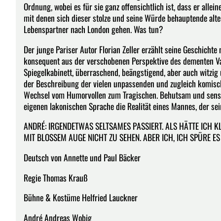
Ordnung, wobei es für sie ganz offensichtlich ist, dass er allei
mit denen sich dieser stolze und seine Würde behauptende alte
Lebenspartner nach London gehen. Was tun?
Der junge Pariser Autor Florian Zeller erzählt seine Geschich
konsequent aus der verschobenen Perspektive des dementen Vate
Spiegelkabinett, überraschend, beängstigend, aber auch witzig 
der Beschreibung der vielen unpassenden und zugleich komische
Wechsel vom Humorvollen zum Tragischen. Behutsam und sensibel
eigenen lakonischen Sprache die Realität eines Mannes, der sein
ANDRÉ: IRGENDETWAS SELTSAMES PASSIERT. ALS HÄTTE ICH KLE
MIT BLOSSEM AUGE NICHT ZU SEHEN. ABER ICH, ICH SPÜRE ES .
Deutsch von Annette und Paul Bäcker
Regie Thomas Krauß
Bühne & Kostüme Helfried Lauckner
André Andreas Wobig