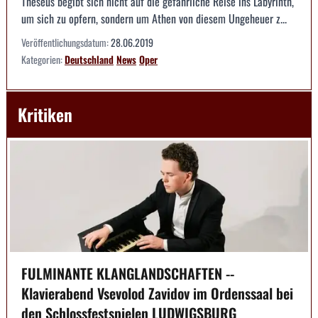
Theseus begibt sich nicht auf die gefährliche Reise ins Labyrinth,
um sich zu opfern, sondern um Athen von diesem Ungeheuer z...
Veröffentlichungsdatum:
28.06.2019
Kategorien:
Deutschland
News
Oper
Kritiken
FULMINANTE KLANGLANDSCHAFTEN --
Klavierabend Vsevolod Zavidov im Ordenssaal bei
den Schlossfestspielen LUDWIGSBURG