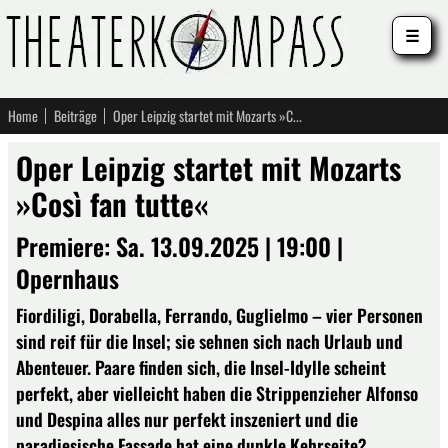
☰
Home
Beiträge
Oper Leipzig startet mit Mozarts »Così fan tutte«
Oper Leipzig startet mit Mozarts
»Così fan tutte«
Premiere: Sa. 13.09.2025 | 19:00 |
Opernhaus
Fiordiligi, Dorabella, Ferrando, Guglielmo – vier Personen
sind reif für die Insel; sie sehnen sich nach Urlaub und
Abenteuer. Paare finden sich, die Insel-Idylle scheint
perfekt, aber vielleicht haben die Strippenzieher Alfonso
und Despina alles nur perfekt inszeniert und die
paradiesische Fassade hat eine dunkle Kehrseite?