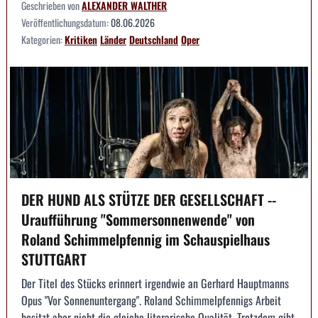
Geschrieben von
ALEXANDER WALTHER
Veröffentlichungsdatum:
08.06.2026
Kategorien:
Kritiken
Länder
Deutschland
Oper
DER HUND ALS STÜTZE DER GESELLSCHAFT --
Uraufführung "Sommersonnenwende" von
Roland Schimmelpfennig im Schauspielhaus
STUTTGART
Der Titel des Stücks erinnert irgendwie an Gerhard Hauptmanns
Opus "Vor Sonnenuntergang". Roland Schimmelpfennigs Arbeit
besitzt aber nicht die gleiche literarische Qualität. Trotzdem gibt