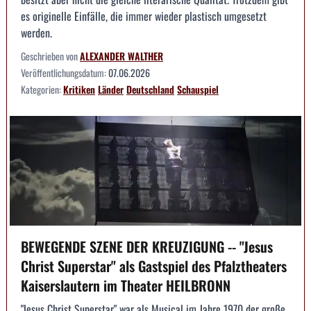
es originelle Einfälle, die immer wieder plastisch umgesetzt
werden.
Geschrieben von
ALEXANDER WALTHER
Veröffentlichungsdatum:
07.06.2026
Kategorien:
Kritiken
Länder
Deutschland
Schauspiel
BEWEGENDE SZENE DER KREUZIGUNG -- "Jesus
Christ Superstar" als Gastspiel des Pfalztheaters
Kaiserslautern im Theater HEILBRONN
"Jesus Christ Superstar" war als Musical im Jahre 1970 der große