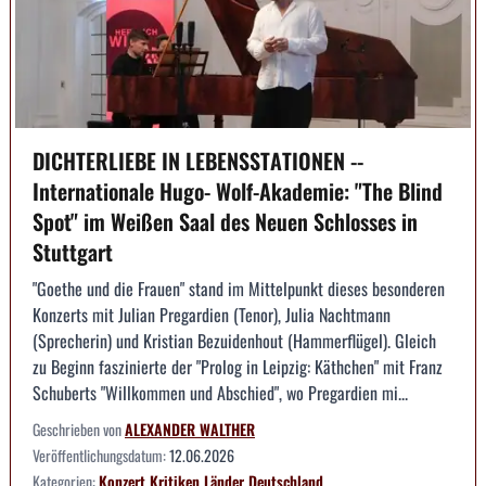
DICHTERLIEBE IN LEBENSSTATIONEN --
Internationale Hugo- Wolf-Akademie: "The Blind
Spot" im Weißen Saal des Neuen Schlosses in
Stuttgart
"Goethe und die Frauen" stand im Mittelpunkt dieses besonderen
Konzerts mit Julian Pregardien (Tenor), Julia Nachtmann
(Sprecherin) und Kristian Bezuidenhout (Hammerflügel). Gleich
zu Beginn faszinierte der "Prolog in Leipzig: Käthchen" mit Franz
Schuberts "Willkommen und Abschied", wo Pregardien mi...
Geschrieben von
ALEXANDER WALTHER
Veröffentlichungsdatum:
12.06.2026
Kategorien:
Konzert
Kritiken
Länder
Deutschland